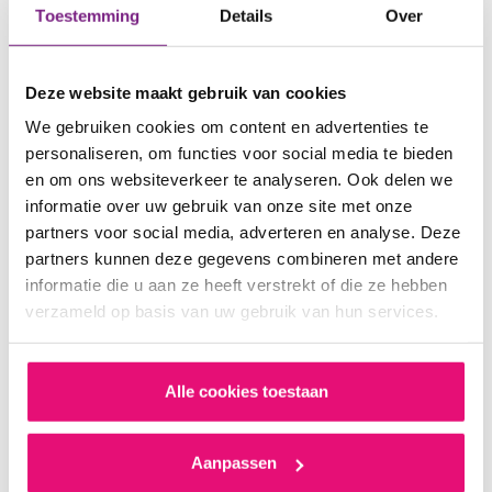
Toestemming
Details
Over
Vestigingen Mechelen
Antwerpsesteenweg 261, 2800 Mechelen
Deze website maakt gebruik van cookies
We gebruiken cookies om content en advertenties te
+32 (0)3 375 95 00
personaliseren, om functies voor social media te bieden
Routebeschrijving
en om ons websiteverkeer te analyseren. Ook delen we
informatie over uw gebruik van onze site met onze
partners voor social media, adverteren en analyse. Deze
partners kunnen deze gegevens combineren met andere
informatie die u aan ze heeft verstrekt of die ze hebben
verzameld op basis van uw gebruik van hun services.
Alle cookies toestaan
Aanpassen