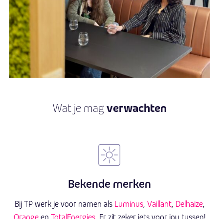
verwachten
Wat je mag
Bekende merken
Bij TP werk je voor namen als
Luminus
,
Vaillant
,
Delhaize
,
Orange
en
TotalEnergies
. Er zit zeker iets voor jou tussen!