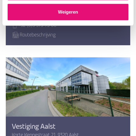
Vestiging Sint-Truiden
Tongersesteenweg 190, 3800 Sint-Truiden
Weigeren
+32 (0)3 375 95 00
Routebeschrijving
Vestiging Aalst
Korte Keppestraat 21, 9320 Aalst