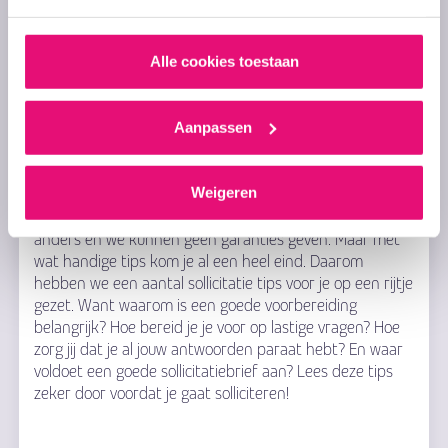
vinden die perfect bij jou past.
Of je nu
fulltime
of
parttime
wilt werken, de
Alle cookies toestaan
mogelijkheden zijn flexibel. Je hebt veel invloed op je
eigen werktijden, zodat je voldoende ruimte houdt voor
familie, vrienden, hobby’s en sport.
Aanpassen
Hulp nodig? Lees onze tips!
Weigeren
Hoe kan ik succesvol solliciteren? Iedere sollicitatie is
anders en we kunnen geen garanties geven. Maar met
wat handige tips kom je al een heel eind. Daarom
hebben we een aantal sollicitatie tips voor je op een rijtje
gezet. Want waarom is een goede voorbereiding
belangrijk? Hoe bereid je je voor op lastige vragen? Hoe
zorg jij dat je al jouw antwoorden paraat hebt? En waar
voldoet een goede sollicitatiebrief aan? Lees deze tips
zeker door voordat je gaat solliciteren!