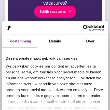
vacatures?
Bekijk vacatures
Kan ik telefonisch of via de mail
Toestemming
Details
Over
solliciteren?
Solliciteren bij Teleperformance doe je via onze website.
Op onze website staan allerlei interessante vacatures
Deze website maakt gebruik van cookies
waar je meteen op kunt reageren. Ben je benieuwd naar
We gebruiken cookies om content en advertenties te
ons actuele vacatureoverzicht?
Klik dan hier
en kies de
personaliseren, om functies voor social media te bieden
vacature die perfect bij jou past.
en om ons websiteverkeer te analyseren. Ook delen we
informatie over uw gebruik van onze site met onze
Werken bij TP
partners voor social media, adverteren en analyse. Deze
partners kunnen deze gegevens combineren met andere
Bij Teleperformance kun je kiezen uit diverse functies
informatie die u aan ze heeft verstrekt of die ze hebben
binnen onze contactcenters en staffafdelingen. We
bieden verschillende vacatures aan, zodat je de rol kunt
verzameld op basis van uw gebruik van hun services.