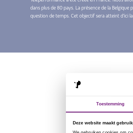
dans plus de 80 pays. La présence de la Belgique p
question de temps. Cet objectif sera atteint d’ici la
signi
Que
Toestemming
Teleperformance conn
postuler, vous voulez 
Deze website maakt gebruik
découvrirez, entre au
We gebruiken cookies om cont