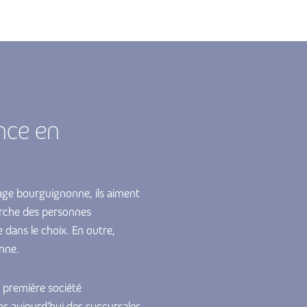
nce en
age bourguignonne, ils aiment
erche des personnes
e dans le choix. En outre,
nne.
a première société
s aujourd’hui des succursales