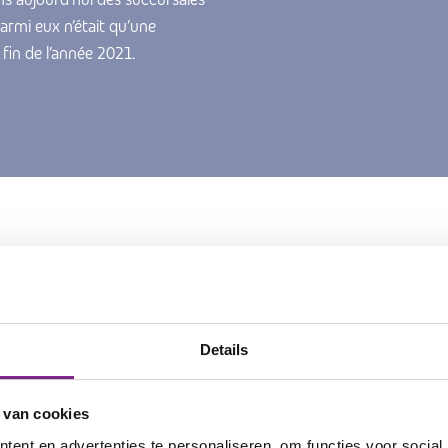
armi eux n’était qu’une
 fin de l’année 2021.
fie
travailler pour Teleperform
Details
aît une croissance rapide et propose de nombreux postes vacant
bien sûr savoir ce que c’est que de travailler pour Teleperformanc
 van cookies
tres, dans les histoires personnelles de nos employés. Chaque col
ent en advertenties te personaliseren, om functies voor social