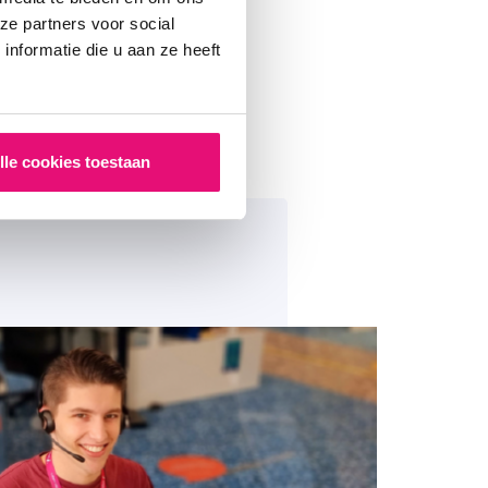
ous presque
ze partners voor social
nformatie die u aan ze heeft
lle cookies toestaan