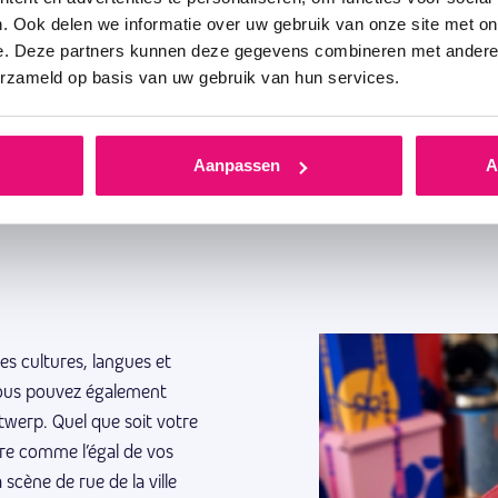
 de sorte que nous pourrions allonger la liste des raisons ci-dess
. Ook delen we informatie over uw gebruik van onze site met on
e. Deze partners kunnen deze gegevens combineren met andere i
erzameld op basis van uw gebruik van hun services.
Aanpassen
A
tes cultures, langues et
 Vous pouvez également
werp. Quel que soit votre
re comme l’égal de vos
scène de rue de la ville