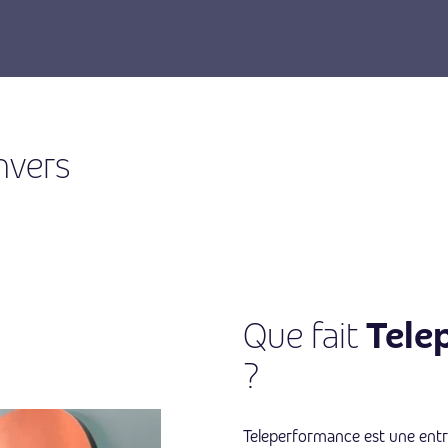
nvers
Tele
Que fait
?
Teleperformance est une entr