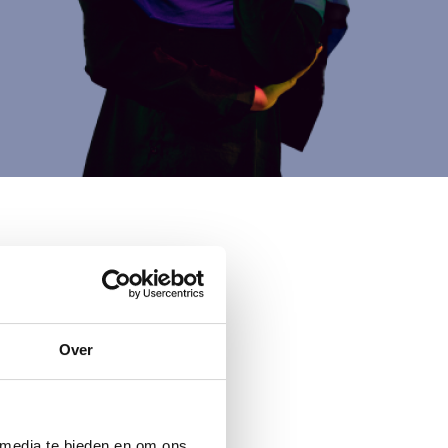
ance ?
Over
s. Mais avant de
e. Vous le
lègue cite des
 media te bieden en om ons