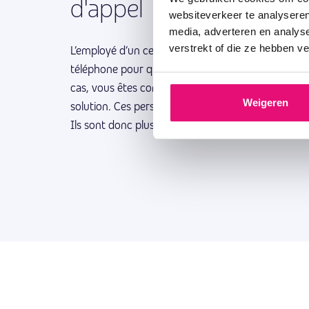
d'appel
websiteverkeer te analyseren
media, adverteren en analys
verstrekt of die ze hebben v
L’employé d’un centre de vente ou d’un centre d’a
téléphone pour qu’ils achètent un produit ou un se
cas, vous êtes contacté par le client et vous pouv
Weigeren
solution. Ces personnes ont toutes eu des contacts
Ils sont donc plus enclins à acheter un produit ou 