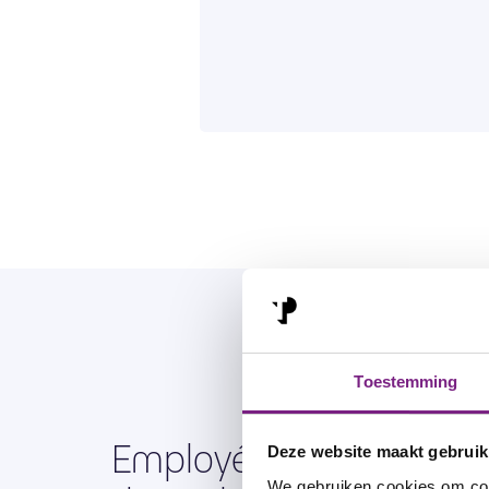
Toestemming
Employé des ventes et 
Deze website maakt gebruik
We gebruiken cookies om cont