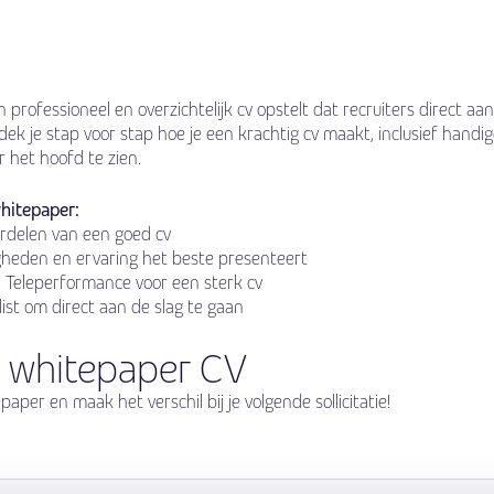
n professioneel en overzichtelijk cv opstelt dat recruiters direct a
ek je stap voor stap hoe je een krachtig cv maakt, inclusief handig
r het hoofd te zien.
whitepaper:
erdelen van een goed cv
gheden en ervaring het beste presenteert
n Teleperformance voor een sterk cv
ist om direct aan de slag te gaan
 whitepaper CV
per en maak het verschil bij je volgende sollicitatie!