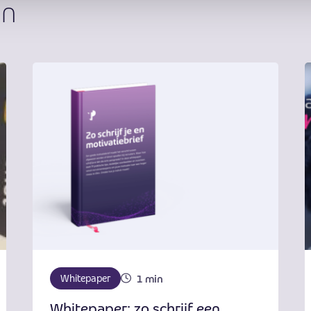
en
1 min
Whitepaper
Whitepaper: zo schrijf een