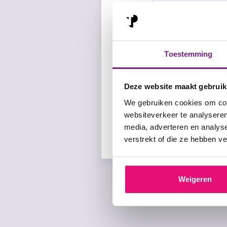
Download whitepa
Toestemming
Deze website maakt gebruik
We gebruiken cookies om cont
websiteverkeer te analyseren
Auteur
Datum
media, adverteren en analys
2manydots
28/02/2025
verstrekt of die ze hebben v
Weigeren