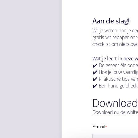
Aan de slag!
Wil je weten hoe je ee
gratis whitepaper ontd
checklist om niets ove
Wat je leert in deze 
✔️ De essentiële ond
✔️ Hoe je jouw vaardi
✔️ Praktische tips va
✔️ Een handige checkl
Download
Download nu de whitepa
E-mail
*